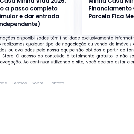
Casa Minha Vida 2026:
Minha Casa Min
o a passo completo
Financiamento
imular e dar entrada
Parcela Fica M
independente)
rmações disponibilizadas têm finalidade exclusivamente informat
o realizamos qualquer tipo de negociação ou venda de imóveis 
os ou avaliados pela nossa equipe são obtidos a partir de fon
 Store. O acesso ao conteúdo é totalmente gratuito, e não so
egação. Ao continuar utilizando o site, você declara estar ci
dade
Termos
Sobre
Contato