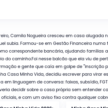
eiro, Camila Nogueira cresceu em casa alugada n
uel subia. Formou-se em Gestão Financeira numa f
mo correspondente bancária, ajudando famílias a
o do caminho.Foi nesse balcão que ela viu de pert
formação e gente que caía em golpe de "inscrição 
ha Casa Minha Vida, decidiu escrever para virar es
sa em linguagem de conversa: faixas, subsídio, FGTS
eria decidir sobre a casa própria sem entender c
ficiais, e com um aviso fixo contra qualquer cobr