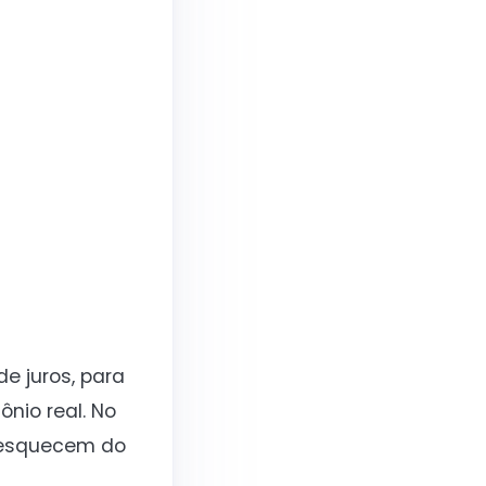
de juros, para
nio real. No
e esquecem do