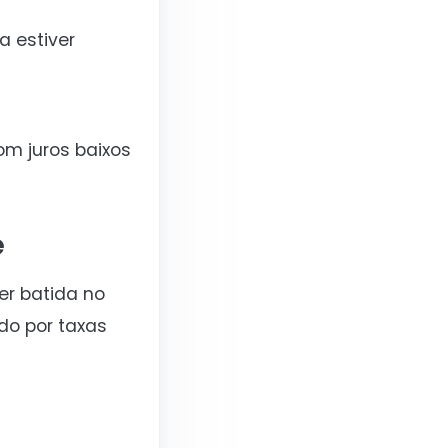
 estiver
m juros baixos
e
er batida no
do por taxas