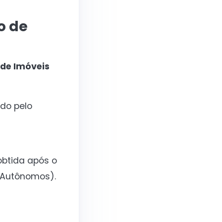
o de
 de Imóveis
ado pelo
obtida após o
 Autônomos).