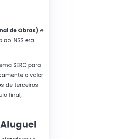
nal de Obras)
e
o ao INSS era
istema SERO para
camente o valor
s de terceiros
o final,
 Aluguel