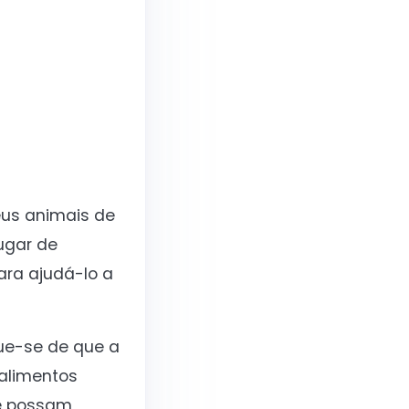
eus animais de
ugar de
ara ajudá-lo a
que-se de que a
 alimentos
ue possam