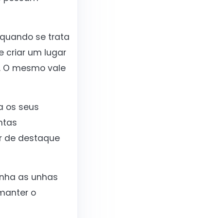
quando se trata
 criar um lugar
. O mesmo vale
a os seus
ntas
r de destaque
enha as unhas
manter o