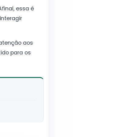
final, essa é
nteragir
 atenção aos
ido para os