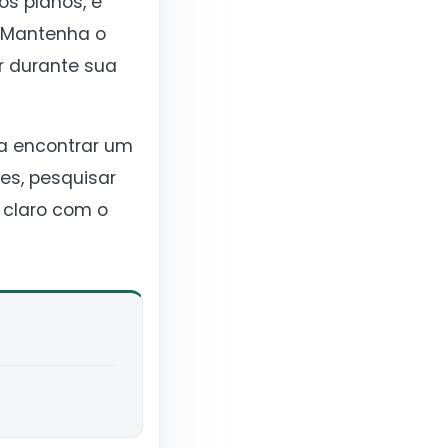
os planos, é
. Mantenha o
r durante sua
ra encontrar um
es, pesquisar
 claro com o