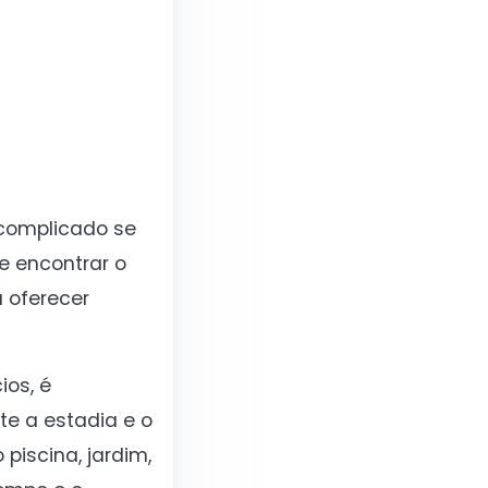
 complicado se
e encontrar o
 oferecer
ios, é
te a estadia e o
piscina, jardim,