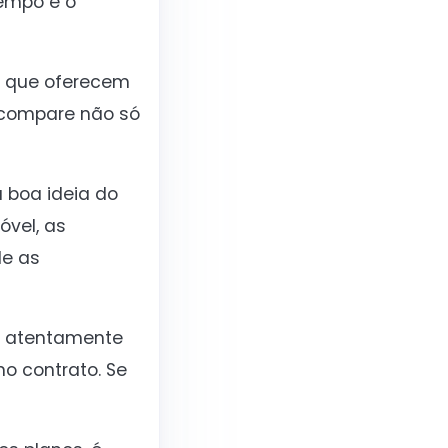
tempo e o
es que oferecem
e compare não só
 boa ideia do
óvel, as
de as
er atentamente
no contrato. Se