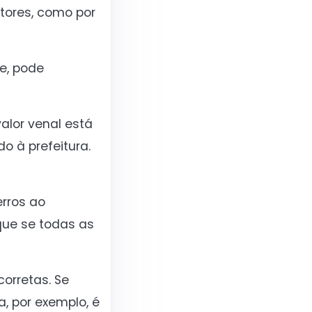
atores, como por
e, pode
alor venal está
o à prefeitura.
erros ao
que se todas as
corretas. Se
, por exemplo, é