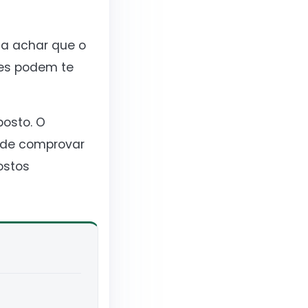
da achar que o
les podem te
posto. O
s de comprovar
ostos